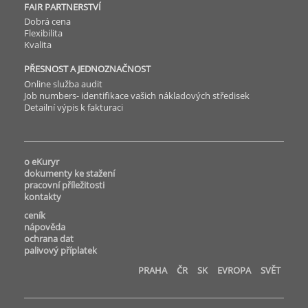
FAIR PARTNERSTVÍ
Dobrá cena
Flexibilita
Kvalita
PŘESNOST A JEDNOZNAČNOST
Online služba audit
Job numbers- identifikace vašich nákladových středisek
Detailní výpis k fakturaci
o eKuryr
dokumenty ke stažení
pracovní příležitosti
kontakty
ceník
nápověda
ochrana dat
palivový příplatek
PRAHA
ČR
SK
EVROPA
SVĚT