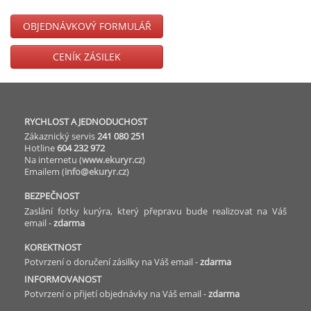
OBJEDNÁVKOVÝ FORMULÁŘ
CENÍK ZÁSILEK
RYCHLOST A JEDNODUCHOST
Zákaznický servis
241 080 251
Hotline
604 232 972
Na internetu (
www.ekuryr.cz
)
Emailem (
info@ekuryr.cz
)
BEZPEČNOST
Zaslání fotky kurýra, který přepravu bude realizovat na Váš
email -
zdarma
KOREKTNOST
Potvrzení o doručení zásilky na Váš email -
zdarma
INFORMOVANOST
Potvrzení o přijetí objednávky na Váš email -
zdarma