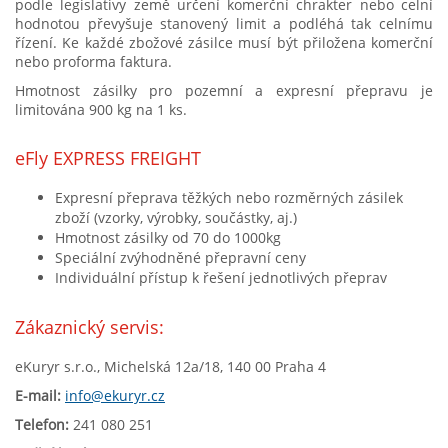
podle legislativy země určení komerční chrakter nebo celní
hodnotou převyšuje stanovený limit a podléhá tak celnímu
řízení. Ke každé zbožové zásilce musí být přiložena komerční
nebo proforma faktura.
Hmotnost zásilky pro pozemní a expresní přepravu je
limitována 900 kg na 1 ks.
eFly EXPRESS FREIGHT
Expresní přeprava těžkých nebo rozměrných zásilek
zboží (vzorky, výrobky, součástky, aj.)
Hmotnost zásilky od 70 do 1000kg
Speciální zvýhodněné přepravní ceny
Individuální přístup k řešení jednotlivých přeprav
Zákaznický servis:
eKuryr s.r.o., Michelská 12a/18, 140 00 Praha 4
E-mail:
info@ekuryr.cz
Telefon:
241 080 251