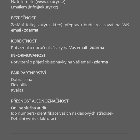
Na internetu (
www.ekuryr.cz
)
Emailem (
info@ekuryr.cz
)
BEZPEČNOST
Zaslání fotky kurýra, který přepravu bude realizovat na Váš
email -
zdarma
KOREKTNOST
Potvrzení o doručení zásilky na Váš email -
zdarma
INFORMOVANOST
Potvrzení o přijetí objednávky na Váš email -
zdarma
FAIR PARTNERSTVÍ
Dobrá cena
Flexibilita
Kvalita
PŘESNOST A JEDNOZNAČNOST
Online služba audit
Job numbers- identifikace vašich nákladových středisek
Detailní výpis k fakturaci