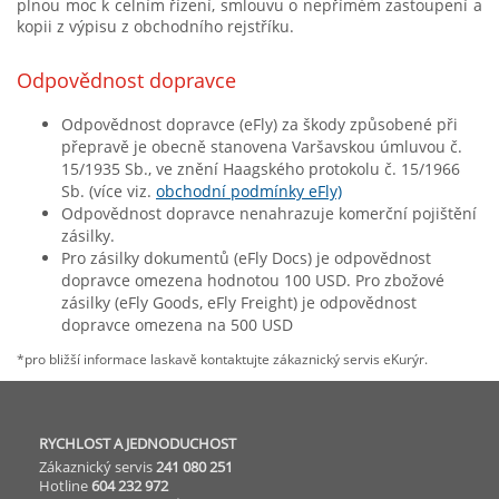
plnou moc k celním řízení, smlouvu o nepřímém zastoupení a
kopii z výpisu z obchodního rejstříku.
Odpovědnost dopravce
Odpovědnost dopravce (eFly) za škody způsobené při
přepravě je obecně stanovena Varšavskou úmluvou č.
15/1935 Sb., ve znění Haagského protokolu č. 15/1966
Sb. (více viz.
obchodní podmínky eFly)
Odpovědnost dopravce nenahrazuje komerční pojištění
zásilky.
Pro zásilky dokumentů (eFly Docs) je odpovědnost
dopravce omezena hodnotou 100 USD. Pro zbožové
zásilky (eFly Goods, eFly Freight) je odpovědnost
dopravce omezena na 500 USD
*pro bližší informace laskavě kontaktujte zákaznický servis eKurýr.
RYCHLOST A JEDNODUCHOST
Zákaznický servis
241 080 251
Hotline
604 232 972